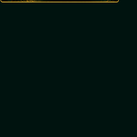
确定自己擅长的游戏后，保持对此游戏的深入理解，
有助于提升胜率。
二、利用统计和分析工具
在杏彩登陆的过程中，利用统计工具和分析方法来评
估你的投注方式和结果是一个有效的策略。这些工具
可以帮助你分析过往的游戏记录，提取出有用的数
据，为你的下一步投注提供参考。
例如，某些玩家通过记录自己的投注习惯和赢率，发
现某些时段或特定的投注模式明显表现更佳。这种数
据分析能够极大提高你在游戏中的决策能力，进而提
升胜率。