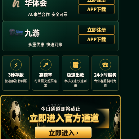
一、选择合适的游戏
首先，选择适合自己的游戏是保持胜率的关键。杏彩
登陆提供了多种不同类型的博彩游戏，如斗地主、轮
盘、百家乐等。不同的游戏有不同的规则和胜率。因
此，在进行投注之前，了解每款游戏的基本规则和胜
率是非常必要的。例如：
百家乐
：相对简单，玩家只需押注在“庄家”或“闲家”
上，胜率较高。
轮盘
：虽然选号可能性较大，但赔率高，适合风险偏
好型玩家。