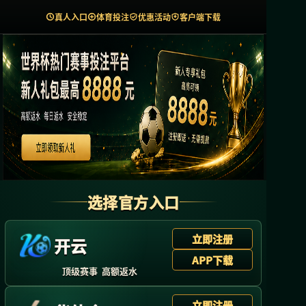
blog
杏彩app使用指南与技
巧
Admin
2026-06-30 05:59:38
在当今数字化时代，越来越多的人倾向于通过手机应
用来获取信息、娱乐以及参与各种活动。杏彩app作为
一款备受欢迎的娱乐平台，提供了丰富的功能和多样
的选择。如果您想充分利用这一应用，了解其使用指
南与技巧将大有裨益。