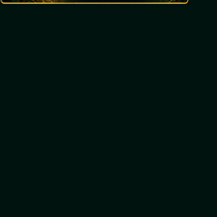
的核心动力。杏彩娱乐积极投资于人工智能、大数据
分析等先进技术，以提升用户体验并优化运营效率。
通过智能推荐系统，用户可以根据个人喜好获得定制
化的娱乐内容，从而提高了用户粘性。例如，杏彩娱
乐利用数据分析了解用户行为，以实现更加精准的市
场推广。此外，区块链技术的应用也使得支付过程更
加安全和透明，增强了用户的信任感。
用户体验的全球化
在全球化的过程中，用户体验成为了杏彩娱乐成功与
否的关键因素。为了满足不同地区用户的需求，杏彩
娱乐不断优化平台设计和内容架构，确保其在不同文
化背景下也能提供良好的用户体验。例如，针对亚太
地区的用户，杏彩娱乐推出了本地化的游戏和活动，
这不仅提升了用户的参与度，还增强了品牌的亲和