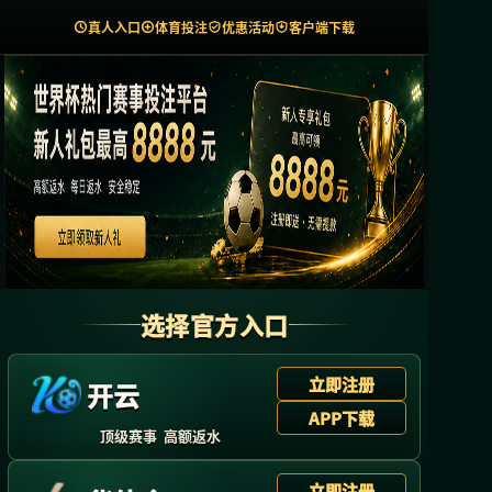
news
杏彩娱乐的全球化发展
趋势
Admin
2026-07-01 05:59:36
在当今快速变化的商业环境中，各行各业都在积极探
索全球化的发展路径，而杏彩娱乐作为一个新兴的在
线娱乐平台，无疑也在不断寻求全球化的突破。为了
深入理解杏彩娱乐的全球化发展趋势，我们需要探讨
其市场布局、技术创新、用户体验以及政策合规等多
方面因素。