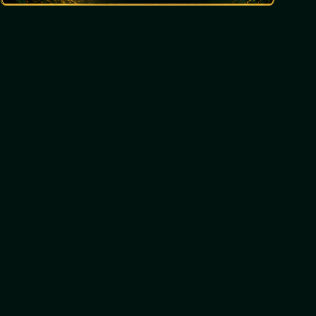
的系统架构及安全保障。如与某网络安全公司的合
作，使得平台在用户数据保护和支付安全方面得到了
显著提升，这不仅增强了用户的信任感，也吸引了更
多新用户注册。
三、市场推广伙伴关系
在激烈的市场竞争中，杏彩官网通过与不同的市场营
销机构建立伙伴关系，进一步拓展了市场份额。这些
机构利用其丰富的市场经验和资源，为杏彩提供全面
的推广策略。例如，与某知名广告公司合作，通过线
上线下结合的方式，推动了新产品的销售。这种整合
营销的方式，不仅增强了品牌的曝光率，还提升了购
买转化率。
四、行业协作与创新