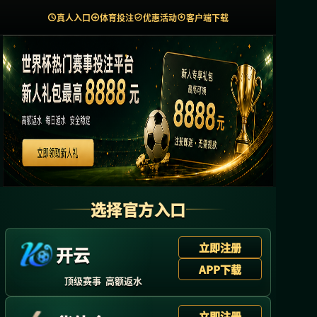
news
杏彩官网的重要合作伙
伴与商业关系
Admin
2026-07-01 05:59:36
在全球化的商业环境中，合作伙伴关系的建立与维护
显得尤为重要。
杏彩官网的重要合作伙伴与商业关
系
，正是通过多方合作，实现共同发展的典范。这些
合作伙伴不仅包括技术提供商、市场营销机构，还有
许多在各自领域具有影响力的企业。本文将探讨杏彩
官网的主要合作伙伴及其对公司发展的重要性，分析