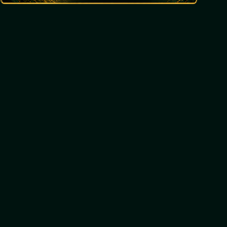
点显著降低了用户的学习成本，使得新手用户也能迅
速上手。相比之下，某些平台的首页常常犹豫不决，
信息过载使得用户在寻找特定服务时感到困惑，而杏
彩有效避免了这一点。
丰富的内容展示与互动性
杏彩首页不仅在功能上的设计出众，其内容展示也颇
具创意。首页采用了一些动态元素，例如，实时更新
的赛事信息和热门游戏推荐，这些内容的轮播吸引了
用户的注意力。通过这种动态展示，用户能够一目了
然地获取到最新信息，增加了他们的互动欲望。同
时，这种设计也提升了用户的参与感，让他们感觉自
己是平台的一部分。
友好的用户反馈系统