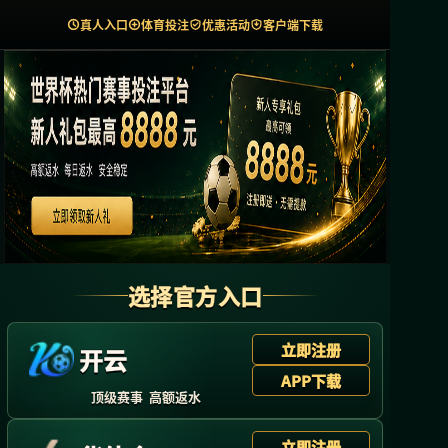
blog
杏彩首页界面使用体验
分享
Admin
2026-07-01 05:59:36
在数字时代，用户体验是决定一个平台成败的关键因
素之一。无论是网络购物、在线娱乐平台还是其他服
务平台，界面设计与用户互动的质量将直接影响用户
的使用感受和忠诚度。因此，我们今天将深入分析杏
彩首页的界面使用体验，探讨其设计之美与用户的互
动效果。